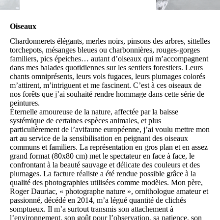
Oiseaux
Chardonnerets élégants, merles noirs, pinsons des arbres, sittelles
torchepots, mésanges bleues ou charbonnières, rouges-gorges
familiers, pics épeiches… autant d’oiseaux qui m’accompagnent
dans mes balades quotidiennes sur les sentiers forestiers. Leurs
chants omniprésents, leurs vols fugaces, leurs plumages colorés
m’attirent, m’intriguent et me fascinent. C’est à ces oiseaux de
nos forêts que j’ai souhaité rendre hommage dans cette série de
peintures.
Éternelle amoureuse de la nature, affectée par la baisse
systémique de certaines espèces animales, et plus
particulièrement de l’avifaune européenne, j’ai voulu mettre mon
art au service de la sensibilisation en peignant des oiseaux
communs et familiers. La représentation en gros plan et en assez
grand format (80x80 cm) met le spectateur en face à face, le
confrontant à la beauté sauvage et délicate des couleurs et des
plumages. La facture réaliste a été rendue possible grâce à la
qualité des photographies utilisées comme modèles. Mon père,
Roger Dauriac, « photographe nature », ornithologue amateur et
passionné, décédé en 2014, m’a légué quantité de clichés
somptueux. Il m’a surtout transmis son attachement à
l’environnement, son goût pour l’observation, sa patience, son